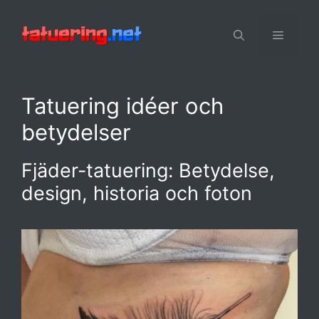
Hoppa
till
Meny
innehåll
Tatuering idéer och
betydelser
Fjäder-tatuering: Betydelse,
design, historia och foton