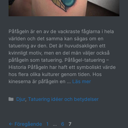
Påfågeln är en av de vackraste fåglarna i hela
världen och det samma kan sägas om en
tatuering av den. Det är huvudsakligen ett
kvinnligt motiv, men en del män väljer också
påfågeln som tatuering. Påfågel-tatuering –
Historia Påfågeln har haft ett symboliskt värde
hos flera olika kulturer genom tiden. Hos
kineserna är påfågeln en …
Läs mer
Kategorier
Djur
,
Tatuering idéer och betydelser
Sida
Sida
Sida
←
Föregående
1
…
6
7