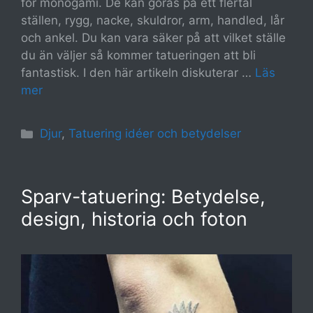
för monogami. De kan göras på ett flertal
ställen, rygg, nacke, skuldror, arm, handled, lår
och ankel. Du kan vara säker på att vilket ställe
du än väljer så kommer tatueringen att bli
fantastisk. I den här artikeln diskuterar …
Läs
mer
Kategorier
Djur
,
Tatuering idéer och betydelser
Sparv-tatuering: Betydelse,
design, historia och foton