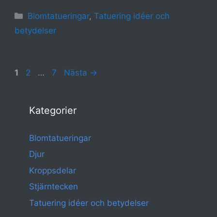
Kategorier
Blomtatueringar
,
Tatuering idéer och
betydelser
Sida
Sida
Sida
1
2
…
7
Nästa
→
Kategorier
Blomtatueringar
Djur
Kroppsdelar
Stjärntecken
Tatuering idéer och betydelser