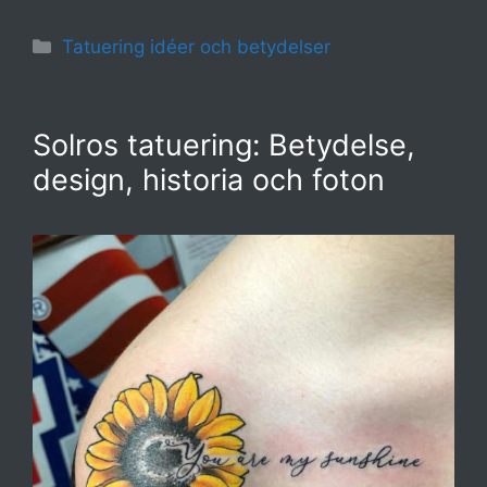
Kategorier
Tatuering idéer och betydelser
Solros tatuering: Betydelse,
design, historia och foton