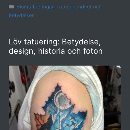
Kategorier
Blomtatueringar
,
Tatuering idéer och
betydelser
Löv tatuering: Betydelse,
design, historia och foton