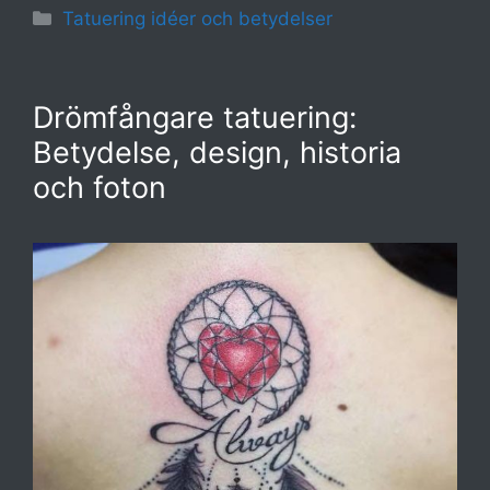
Kategorier
Tatuering idéer och betydelser
Drömfångare tatuering:
Betydelse, design, historia
och foton