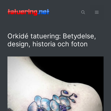
Hoppa
till
Meny
innehåll
Orkidé tatuering: Betydelse,
design, historia och foton