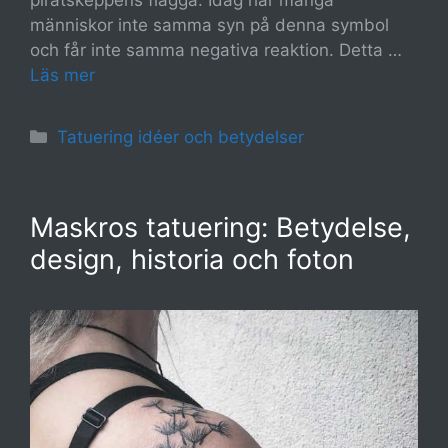
piratskeppens flagga. Idag har många
människor inte samma syn på denna symbol
och får inte samma negativa reaktion. Detta …
Läs mer
Kategorier
Tatuering idéer och betydelser
Maskros tatuering: Betydelse,
design, historia och foton