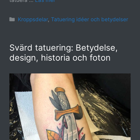
tatuera …
Läs mer
Kategorier
Kroppsdelar
,
Tatuering idéer och betydelser
Svärd tatuering: Betydelse,
design, historia och foton