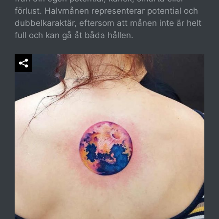
förlust. Halvmånen representerar potential och
dubbelkaraktär, eftersom att månen inte är helt
full och kan gå åt båda hållen.